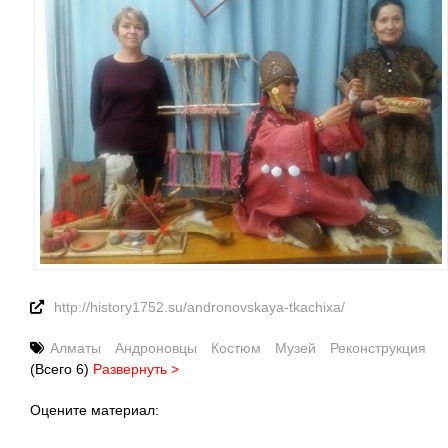
http://history1752.su/andronovskaya-tkachixa/ ‎
Алматы
Андроновцы
Костюм
Музей
Реконструкция
(Всего 6)
Развернуть >
Оцените материал: