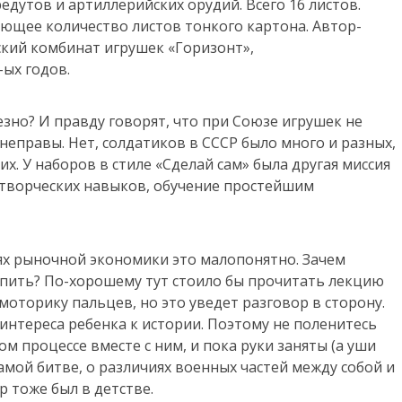
едутов и артиллерийских орудий. Всего 16 листов.
ющее количество листов тонкого картона. Автор-
ский комбинат игрушек «Горизонт»,
ых годов.
зно? И правду говорят, что при Союзе игрушек не
неправы. Нет, солдатиков в СССР было много и разных,
их. У наборов в стиле «Сделай сам» была другая миссия
 творческих навыков, обучение простейшим
ях рыночной экономики это малопонятно. Зачем
упить? По-хорошему тут стоило бы прочитать лекцию
моторику пальцев, но это уведет разговор в сторону.
интереса ребенка к истории. Поэтому не поленитесь
м процессе вместе с ним, и пока руки заняты (а уши
амой битве, о различиях военных частей между собой и
ор тоже был в детстве.