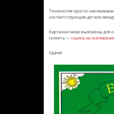
Технология проста: наклеиваем
соответствующие детали между 
Картинки ниже выложены для оз
склеить —
ссылка на скачивани
Удачи!