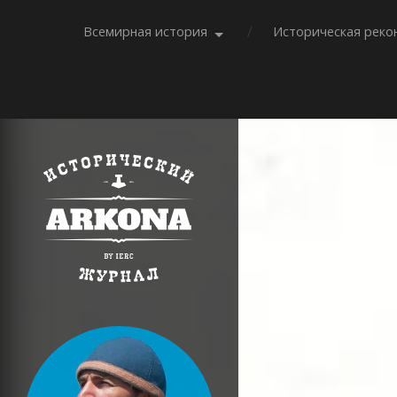
Всемирная история
Историческая реко