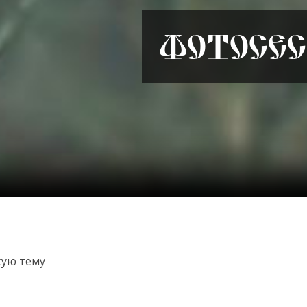
Фотосес
кую тему