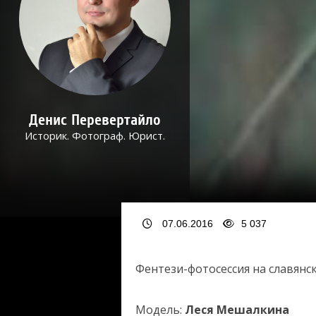
Денис Перевертайло
Историк. Фотограф. Юрист.
07.06.2016
5 037
Фентези-фотосессия на славянс
Модель:
Леся Мешалкина