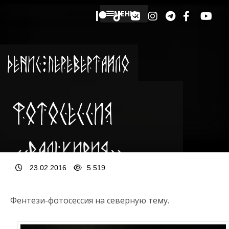
МЕНЮ
Денис Перевертайло
Фотосессия
«Валькирия»
23.02.2016
5 519
Фентези-фотосессия на северную тему.