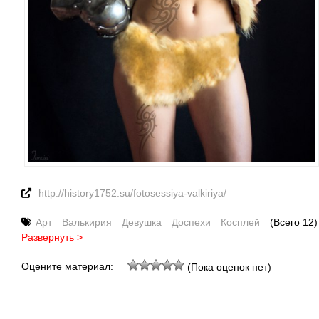
http://history1752.su/fotosessiya-valkiriya/
Арт
Валькирия
Девушка
Доспехи
Косплей
(Всего 12)
Развернуть >
Оцените материал:
(Пока оценок нет)