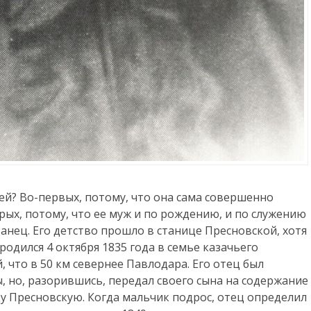
й? Во-первых, потому, что она сама совершенно
ых, потому, что ее муж и по рождению, и по служению
анец. Его детство прошло в станице Пресновской, хотя
одился 4 октября 1835 года в семье казачьего
 что в 50 км севернее Павлодара. Его отец был
 но, разорившись, передал своего сына на содержание
цу Пресновскую. Когда мальчик подрос, отец определил