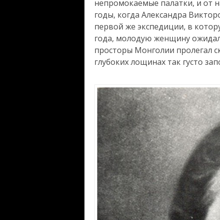
непромокаемые палатки, и от н
годы, когда Александра Викторо
первой же экспедиции, в котор
года, молодую женщину ожидали
просторы Монголии пролегал ск
глубоких лощинах так густо зап