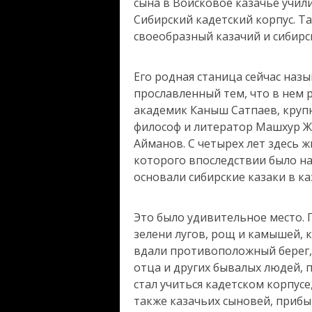
сына в Войсковое казачье учили
Сибирский кадетский корпус. Т
своеобразный казачий и сибирс
Его родная станица сейчас назы
прославленный тем, что в нем 
академик Каныш Сатпаев, круп
философ и литератор Машхур Ж
Айманов. С четырех лет здесь ж
которого впоследствии было на
основали сибирские казаки в ка
Это было удивительное место. П
зелени лугов, рощ и камышей, 
вдали противоположный берег, г
отца и других бывалых людей,
стал учиться кадетском корпусе
также казачьих сыновей, прибыв