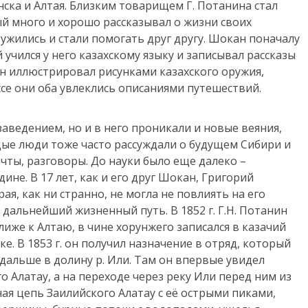
нска и Алтая. Близким товарищем Г. Потанина стал
й много и хорошо рассказывал о жизни своих
жились и стали помогать друг другу. Шокан поначалу
й учился у него казахскому языку и записывал рассказы
н иллюстрировал рисунками казахского оружия,
ссе они оба увлеклись описаниями путешествий.
аведением, но и в него проникали и новые веяния,
ые люди тоже часто рассуждали о будущем Сибири и
чты, разговоры. До науки было еще далеко –
ине. В 17 лет, как и его друг Шокан, Григорий
ая, как ни странно, не могла не повлиять на его
 дальнейший жизненный путь. В 1852 г. Г.Н. Потанин
лиже к Алтаю, в чине хорунжего записался в казачий
е. В 1853 г. он получил назначение в отряд, который
 дальше в долину р. Или. Там он впервые увидел
 Алатау, а на переходе через реку Или перед ним из
ая цепь Заилийского Алатау с её острыми пиками,