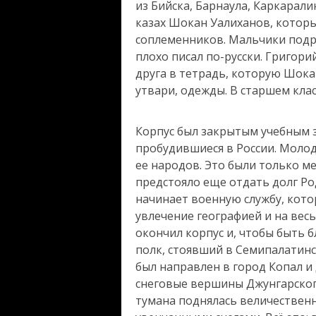
из Бийска, Барнаула, Каркарали
казах Шокан Уалиханов, которы
соплеменников. Мальчики подру
плохо писал по-русски. Григори
друга в тетрадь, которую Шока
утвари, одежды. В старшем кла
Корпус был закрытым учебным з
пробудившиеся в России. Молод
ее народов. Это были только ме
предстояло еще отдать долг Род
начинает военную службу, котор
увлечение географией и на весь
окончил корпус и, чтобы быть б
полк, стоявший в Семипалатинск
был направлен в город Копал и
снеговые вершины Джунгарского
тумана поднялась величественн