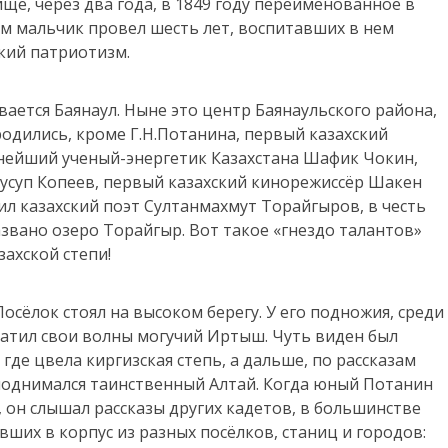
ще, через два года, в 1849 году переименованное в
ам мальчик провел шесть лет, воспитавших в нем
кий патриотизм.
вается Баянаул. Ныне это центр Баянаульского района,
родились, кроме Г.Н.Потанина, первый казахский
нейший ученый-энергетик Казахстана Шафик Чокин,
усуп Копеев, первый казахский кинорежиссёр Шакен
ил казахский поэт Султанмахмут Торайгыров, в честь
звано озеро Торайгыр. Вот такое «гнездо талантов»
захской степи!
осёлок стоял на высоком берегу. У его подножия, среди
катил свои волны могучий Иртыш. Чуть виден был
де цвела киргизская степь, а дальше, по рассказам
 поднимался таинственный Алтай. Когда юный Потанин
, он слышал рассказы других кадетов, в большинстве
ших в корпус из разных посёлков, станиц и городов: