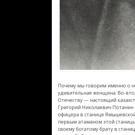
Почему мы говорим именно о не
удивительная женщина. Во-втор
Отечеству — настоящий казахст
Григорий Николаевич Потанин р
офицера в станице Ямышевской,
первым атаманом этой станицы,
своему богатому брату в стани