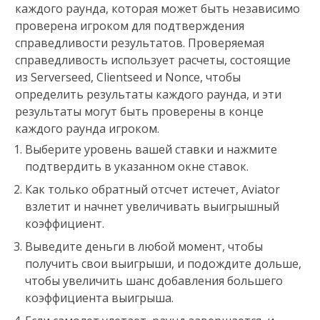
каждого раунда, которая может быть независимо
проверена игроком для подтверждения
справедливости результатов. Проверяемая
справедливость использует расчеты, состоящие
из Serverseed, Clientseed и Nonce, чтобы
определить результаты каждого раунда, и эти
результаты могут быть проверены в конце
каждого раунда игроком.
Выберите уровень вашей ставки и нажмите
подтвердить в указанном окне ставок.
Как только обратный отсчет истечет, Aviator
взлетит и начнет увеличивать выигрышный
коэффициент.
Выведите деньги в любой момент, чтобы
получить свои выигрыши, и подождите дольше,
чтобы увеличить шанс добавления большего
коэффициента выигрыша.