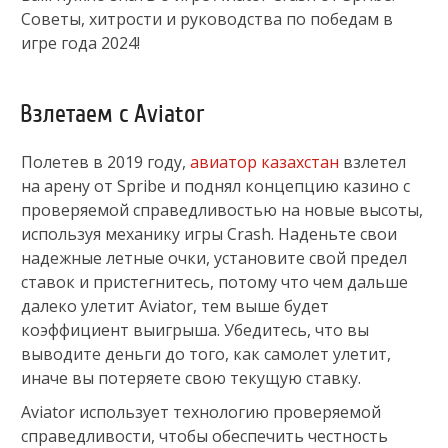
Советы, хитрости и руководства по победам в
игре года 2024!
Взлетаем с Aviator
Полетев в 2019 году,
авиатор казахстан
взлетел
на арену от Spribe и поднял концепцию казино с
проверяемой справедливостью на новые высоты,
используя механику игры Crash. Наденьте свои
надежные летные очки, установите свой предел
ставок и пристегнитесь, потому что чем дальше
далеко улетит Aviator, тем выше будет
коэффициент выигрыша. Убедитесь, что вы
выводите деньги до того, как самолет улетит,
иначе вы потеряете свою текущую ставку.
Aviator использует технологию проверяемой
справедливости, чтобы обеспечить честность