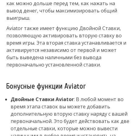
как можно дольше перед тем, как нажать на
вывод денег, чтобы максимизировать общий
выигрыш.
Aviator также имеет функцию Двойной Ставки,
позволяющую активировать вторую ставку во
время игры. Эта вторая ставка устанавливается и
активируется независимо от первой и может
быть выведена наличными без вывода
первоначально установленной ставки.
Бонусные функции Aviator
Двойные Ставки Aviator
: В любой момент во
время этапа ставок вы можете добавить
дополнительную вторую ставку наряду с вашей
первоначальной. Это будет действовать как две
отдельные ставки, которые можно вывести
наличными в любое время и установить на