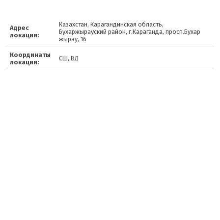
Казахстан, Карагандинская область,
Адрес
Бухаржырауский район, г.Караганда, просп.Бухар
локации:
жырау, 16
Координаты
СШ, ВД
локации: