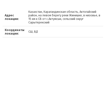
Казахстан, Карагандинская область, Актогайский
Адрес
район, на левом берегу реки Жинишке, в низовье, в
локации:
15 км к СВ от с.Актумсык, сельский округ
Сарытерекский
Координаты
СШ, ВД
локации: