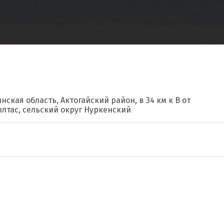
нская область, Актогайский район, в 34 км к В от
ылтас, сельский округ Нуркенский