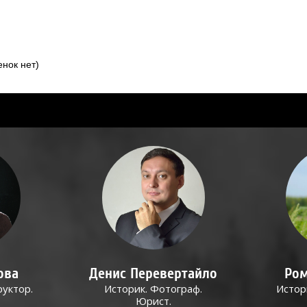
нок нет)
ова
Денис Перевертайло
Ром
руктор.
Историк. Фотограф.
Истор
Юрист.