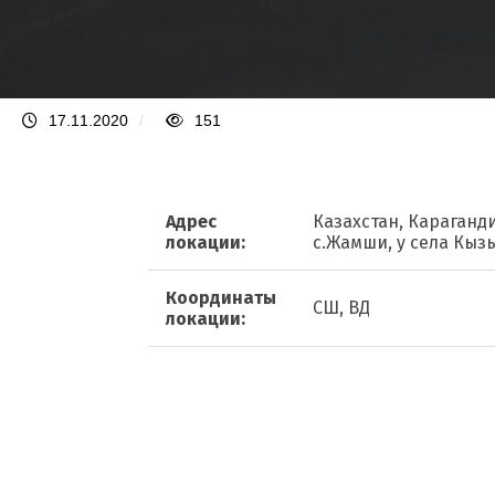
17.11.2020
/
151
Адрес
Казахстан, Караганди
локации:
с.Жамши, у села Кыз
Координаты
СШ, ВД
локации: