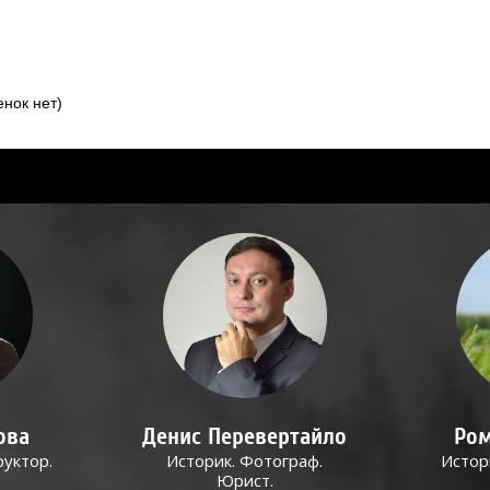
нок нет)
ова
Денис Перевертайло
Ром
руктор.
Историк. Фотограф.
Истор
Юрист.