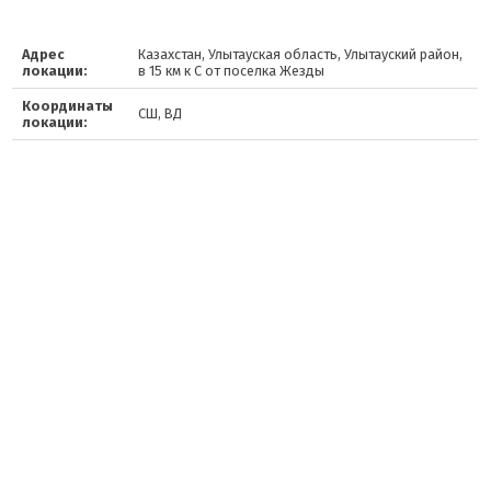
Адрес
Казахстан, Улытауская область, Улытауский район,
локации:
в 15 км к С от поселка Жезды
Координаты
СШ, ВД
локации: