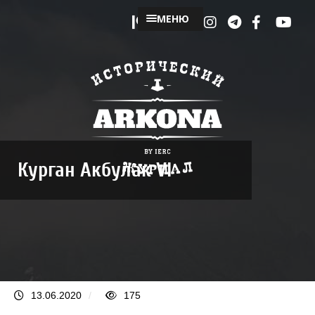
МЕНЮ
Курган Акбулак VI
13.06.2020
/
175