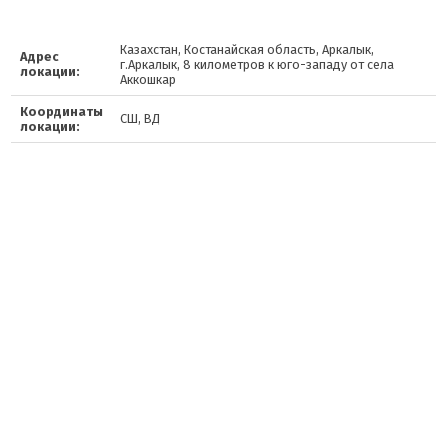
Казахстан, Костанайская область, Аркалык,
Адрес
г.Аркалык, 8 километров к юго-западу от села
локации:
Аккошкар
Координаты
СШ, ВД
локации: