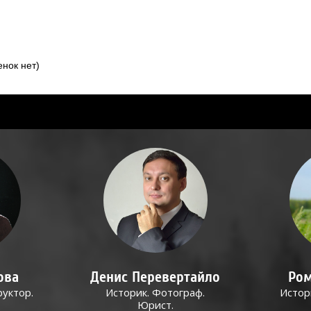
нок нет)
ова
Денис Перевертайло
Ром
руктор.
Историк. Фотограф.
Истор
Юрист.