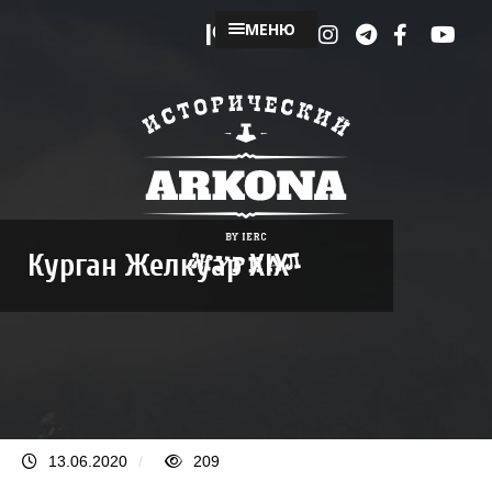
МЕНЮ
Курган Желкуар XIX
13.06.2020
/
209