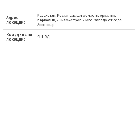
Казахстан, Костанайская область, Аркалык,
Адрес
г.Аркалык, 7 километров к юго-западу от села
локации:
Аккошкар
Координаты
СШ, ВД
локации: