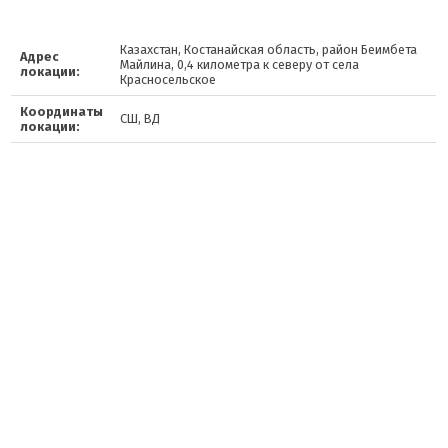
Казахстан, Костанайская область, район Беимбета
Адрес
Майлина, 0,4 километра к северу от села
локации:
Красносельское
Координаты
СШ, ВД
локации: