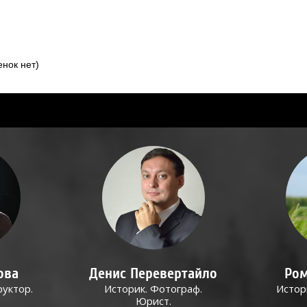
нок нет)
ова
Денис Перевертайло
Ром
руктор.
Историк. Фотограф.
Истор
Юрист.