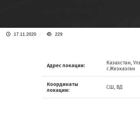
17.11.2020
/
229
Казахстан, Ул
Адрес локации:
г.Жезказган
Координаты
СШ, ВД
локации: