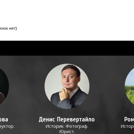
нок нет)
ова
Денис Перевертайло
Ром
руктор.
Историк. Фотограф.
Истор
Юрист.