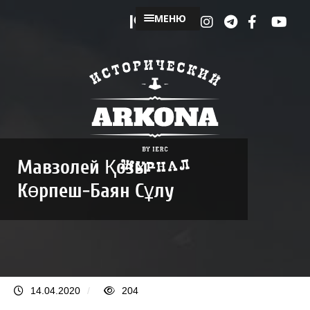
МЕНЮ
Мавзолей Қозы-
Көрпеш-Баян Сұлу
14.04.2020
/
204