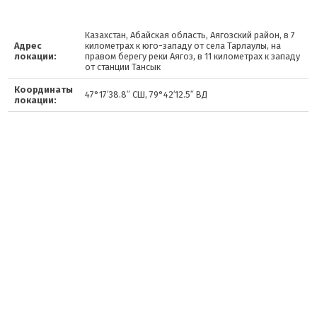
Казахстан, Абайская область, Аягозский район, в 7
Адрес
километрах к юго-западу от села Тарлаулы, на
локации:
правом берегу реки Аягоз, в 11 километрах к западу
от станции Тансык
Координаты
47°17′38.8″ СШ, 79°42′12.5″ ВД
локации: