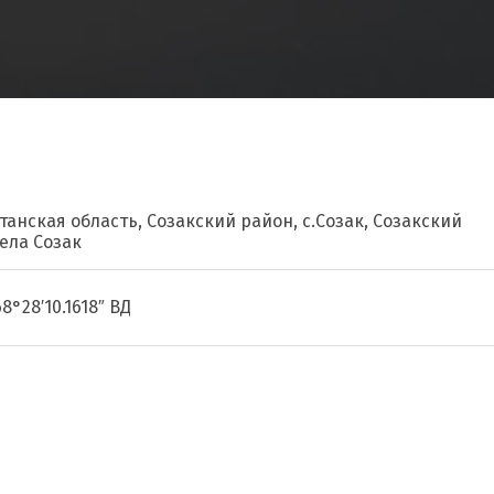
танская область, Созакский район, с.Созак, Созакский
села Созак
68°28′10.1618″ ВД