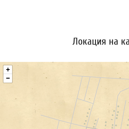
Локация на к
+
−