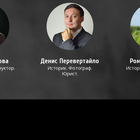
ова
Денис Перевертайло
Ром
руктор.
Историк. Фотограф.
Истор
Юрист.