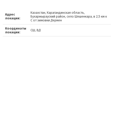
Казахстан, Карагандинская область,
Адрес
Бухаржырауский район, село Шешенкара, в 2,5 км к
локации:
С от зимовки Дермен
Координаты
СШ, ВД
локации: