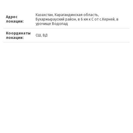
Казахстан, Карагандинская область,
Адрес
Бухаржырауский район, в 6 км к С от с.Керней, в
локации:
урочище Водопад
Координаты
СШ, ВД
локации: