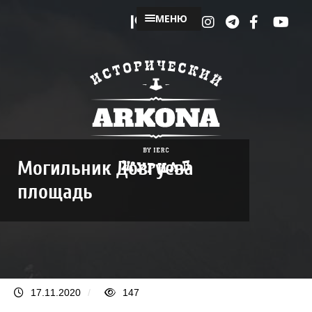
МЕНЮ
Могильник Довгуева
площадь
17.11.2020
/
147