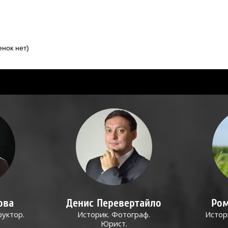
нок нет)
ова
Денис Перевертайло
Ром
руктор.
Историк. Фотограф.
Истор
Юрист.