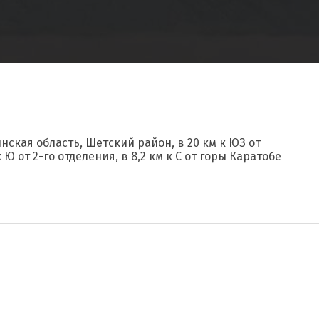
нская область, Шетский район, в 20 км к ЮЗ от
к Ю от 2-го отделения, в 8,2 км к С от горы Каратобе