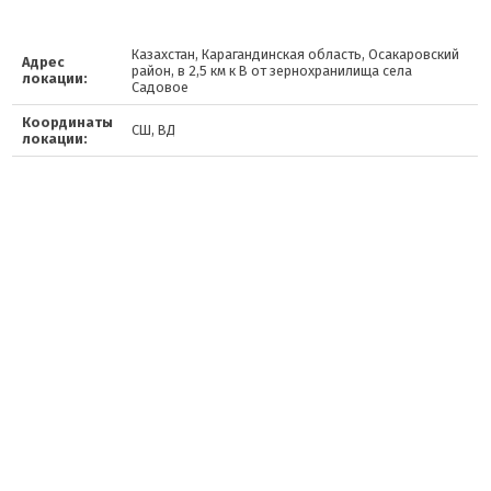
Казахстан, Карагандинская область, Осакаровский
Адрес
район, в 2,5 км к В от зернохранилища села
локации:
Садовое
Координаты
СШ, ВД
локации: