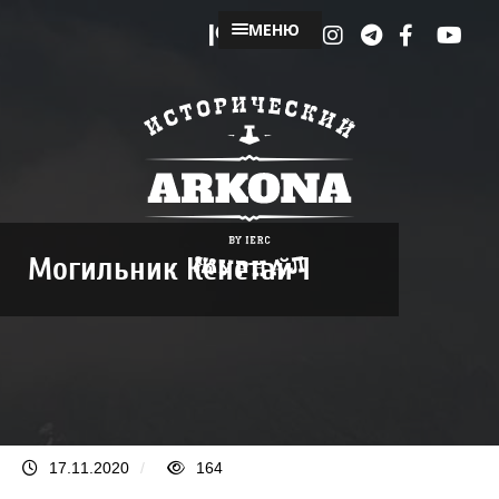
МЕНЮ
Могильник Кенетай 1
17.11.2020
/
164