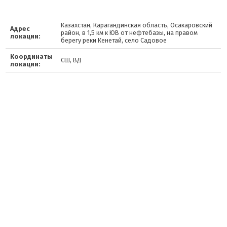
Казахстан, Карагандинская область, Осакаровский
Адрес
район, в 1,5 км к ЮВ от нефтебазы, на правом
локации:
берегу реки Кенетай, село Садовое
Координаты
СШ, ВД
локации: