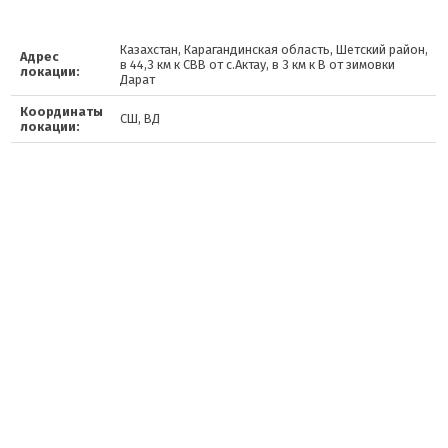
Казахстан, Карагандинская область, Шетский район,
Адрес
в 44,3 км к СВВ от с.Актау, в 3 км к В от зимовки
локации:
Дарат
Координаты
СШ, ВД
локации: