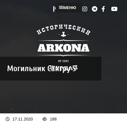
МЕНЮ
Могильник Сангру 5
17.11.2020
/
188