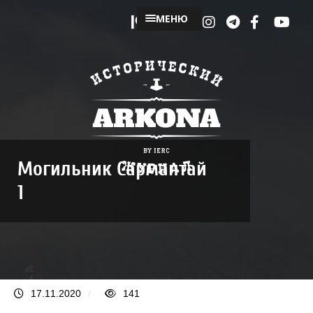
МЕНЮ
Могильник Сармантай
1
17.11.2020
/
141