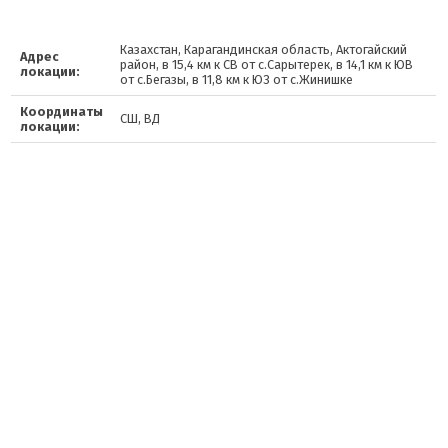
Казахстан, Карагандинская область, Актогайский
Адрес
район, в 15,4 км к СВ от с.Сарытерек, в 14,1 км к ЮВ
локации:
от с.Бегазы, в 11,8 км к ЮЗ от с.Жинишке
Координаты
СШ, ВД
локации: