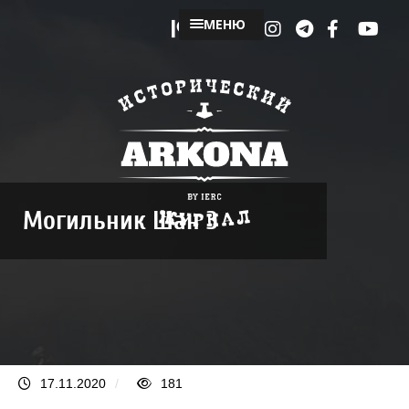
МЕНЮ
Могильник Шан 3
17.11.2020
/
181