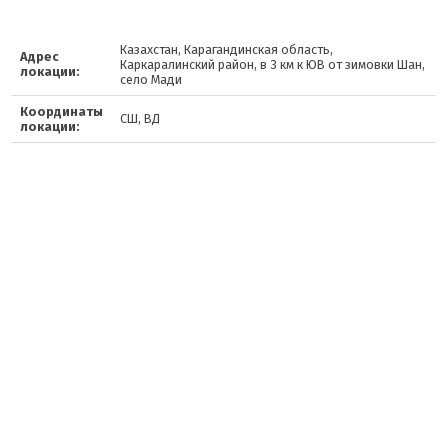
Казахстан, Карагандинская область,
Адрес
Каркаралинский район, в 3 км к ЮВ от зимовки Шан,
локации:
село Мади
Координаты
СШ, ВД
локации: