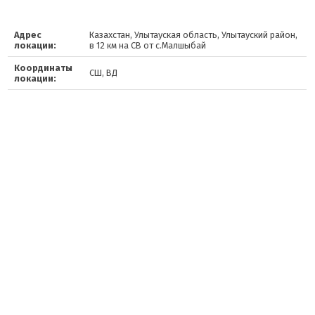
Адрес
Казахстан, Улытауская область, Улытауский район,
локации:
в 12 км на СВ от с.Малшыбай
Координаты
СШ, ВД
локации: