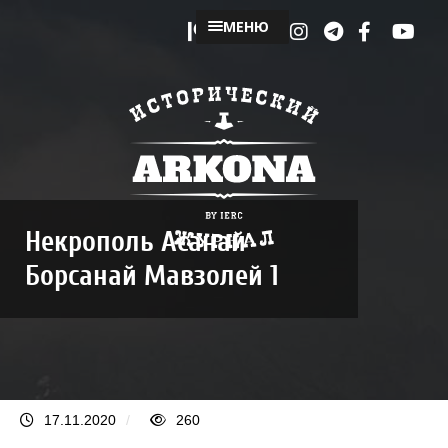
МЕНЮ
Некрополь Асанай
Борсанай Мавзолей 1
17.11.2020
/
260