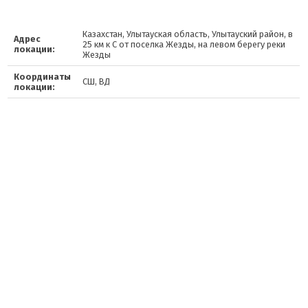
Казахстан, Улытауская область, Улытауский район, в
Адрес
25 км к С от поселка Жезды, на левом берегу реки
локации:
Жезды
Координаты
СШ, ВД
локации: