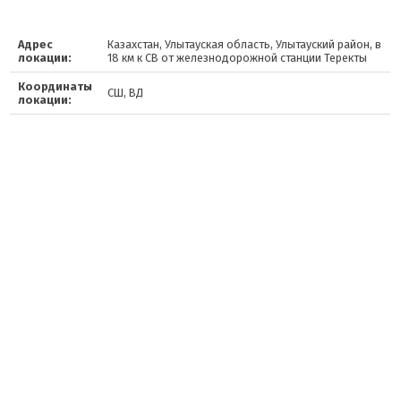
Адрес
Казахстан, Улытауская область, Улытауский район, в
локации:
18 км к СВ от железнодорожной станции Теректы
Координаты
СШ, ВД
локации: