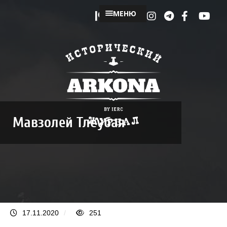
МЕНЮ
Мавзолей Тлеубая
17.11.2020
/
251