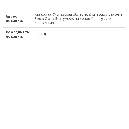
Казахстан, Улытауская область, Улытауский район, в
Адрес
3 км к С от с.Бозтумсык, на левом берегу реки
локации:
Каракенгир
Координаты
СШ, ВД
локации: