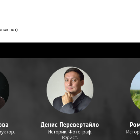
нок нет)
ова
Денис Перевертайло
Ром
руктор.
Историк. Фотограф.
Истор
Юрист.