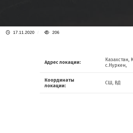
17.11.2020
/
206
Казахстан, 
Адрес локации:
с.Нуркен,
Координаты
СШ, ВД
локации: