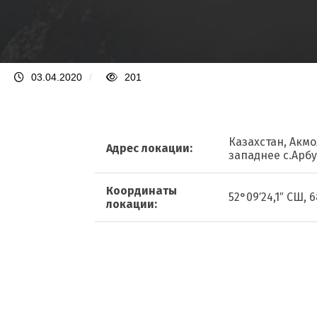
03.04.2020
/
201
Казахстан, Акмо
Адрес локации:
западнее с.Арб
Координаты
52°09′24,1″ СШ, 
локации: