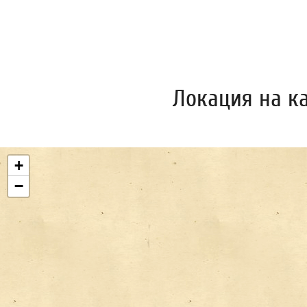
Локация на к
+
−