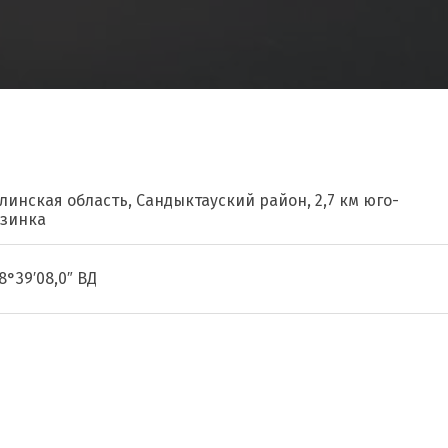
линская область, Сандыктауский район, 2,7 км юго-
узинка
68°39′08,0″ ВД