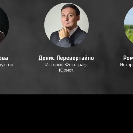
ова
Денис Перевертайло
Ром
руктор.
Историк. Фотограф.
Истор
Юрист.