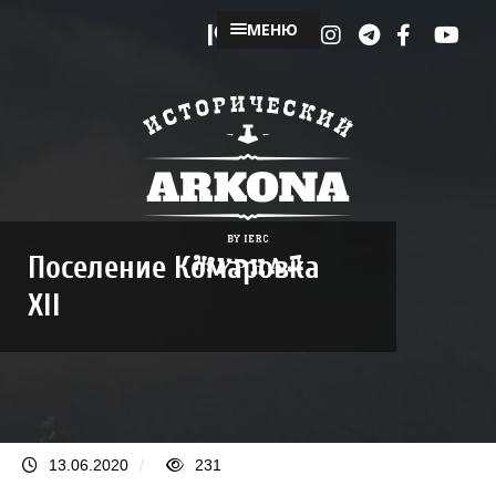
МЕНЮ
Поселение Комаровка
XII
13.06.2020
/
231