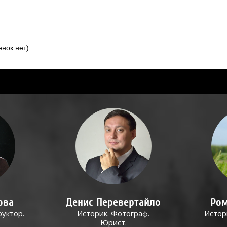
нок нет)
ова
Денис Перевертайло
Ром
руктор.
Историк. Фотограф.
Истор
Юрист.