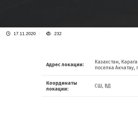
17.11.2020
/
232
Казахстан, Карага
Адрес локации:
поселка Акчатау, 
Координаты
СШ, ВД
локации: