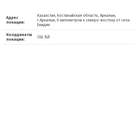
Казахстан, Костанайская область, Аркалык,
Адрес
г.Аркалык, 6 километров к северо-востоку от села
локации:
Екидин
Координаты
СШ, ВД
локации: