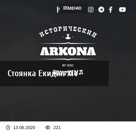
МЕНЮ
Стоянка Екидин XIV
13.06.2020
/
221