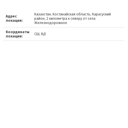
Казахстан, Костанайская область, Карасуский
Адрес
район, 2 километра к северу от села
локации:
Железнодорожное
Координаты
СШ, ВД
локации: