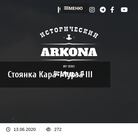
МЕНЮ
Стоянка Кара-Мурза III
13.06.2020
/
272