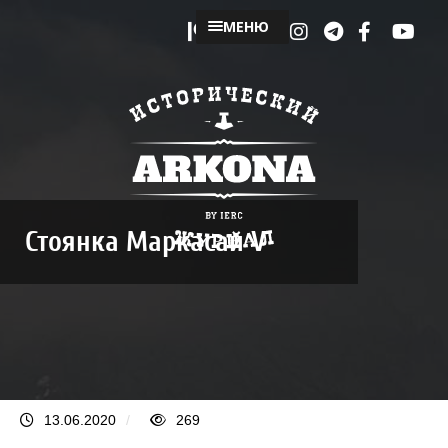
МЕНЮ
Стоянка Маркасай V
13.06.2020
/
269