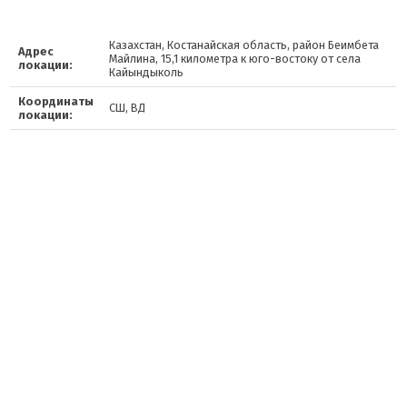
Казахстан, Костанайская область, район Беимбета
Адрес
Майлина, 15,1 километра к юго-востоку от села
локации:
Кайындыколь
Координаты
СШ, ВД
локации: