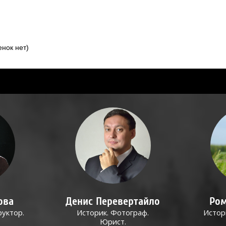
нок нет)
ова
Денис Перевертайло
Ром
руктор.
Историк. Фотограф.
Истор
Юрист.