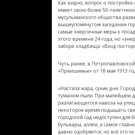
Как видно, вопрос о постройке 
имеет свою более 50-тилетнюю
мусульманского общества развес
вышеупомянутом заседании гор
самые энергичные меры к поса
этого времени 24 года, но «эн
заборе кладбища: «Вход постор
Чуть ранее, в Петропавловско
«Приишимье» от 18 мая 1913 го
«Настала жара, сухие дни. Горо
туманом пыли. При малейшем ду
разлагающегося навоза на улиц
некоторое время подышать све
городской сад недоступен для 
бульвары, аллеи, а самое главн
давно одобряется, но всё это о