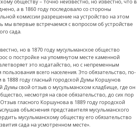
кому обществу – точно неизвестно, но известно, что в
нено, а в 1860 году последовало со стороны
льной комиссии разрешение на устройство на этом
сь мы впервые встречаемся с вопросом об устройстве
го сада.
звестно, но в 1870 году мусульманское общество
рос о постройке на упомянутом месте каменной
овлетворяет это ходатайство, но с непременным
я пользования всего населения. Это обязательство, по-
и в 1888 году гласный городской Думы Коршунов
й Думы свой отзыв о мусульманском кладбище, где он
бщество, несмотря на свое обязательство, до сих пор
 Отзыв гласного Коршунова в 1889 году городской
ыслушав объяснения представителя мусульманского
ердить мусульманскому обществу его обязательство
вития сада на усмотренном месте».