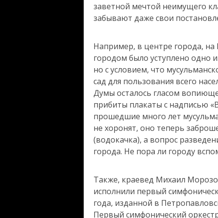
заветной мечтой неимущего клас
забывают даже свои постановлен
Например, в центре города, на
городом было уступлено одно и
но с условием, что мусульманс
сад для пользования всего нас
Думы осталось гласом вопиющег
прибиты плакаты с надписью «В
прошедшие много лет мусульма
не хоронят, оно теперь заброш
(водокачка), а вопрос разведе
города. Не пора ли городу всп
Также, краевед Михаил Морозо
исполнили первый симфонически
года, изданной в Петропавловс
Первый симфонический оркестр