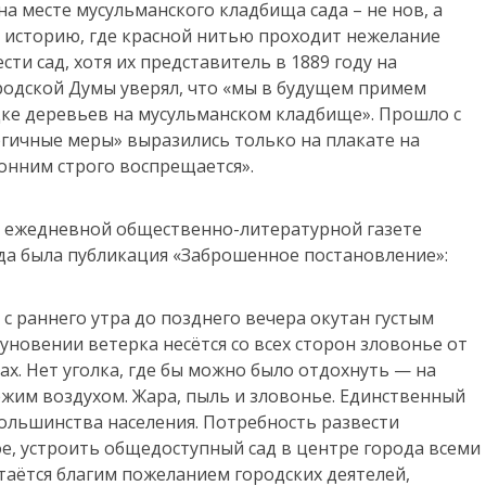
на месте мусульманского кладбища сада – не нов, а
 историю, где красной нитью проходит нежелание
ти сад, хотя их представитель в 1889 году на
одской Думы уверял, что «мы в будущем примем
дке деревьев на мусульманском кладбище». Прошло с
ергичные меры» выразились только на плакате на
онним строго воспрещается».
й ежедневной общественно-литературной газете
да была публикация «Заброшенное постановление»:
д с раннего утра до позднего вечера окутан густым
новении ветерка несётся со всех сторон зловонье от
ах. Нет уголка, где бы можно было отдохнуть — на
жим воздухом. Жара, пыль и зловонье. Единственный
большинства населения. Потребность развести
ое, устроить общедоступный сад в центре города всеми
стаётся благим пожеланием городских деятелей,