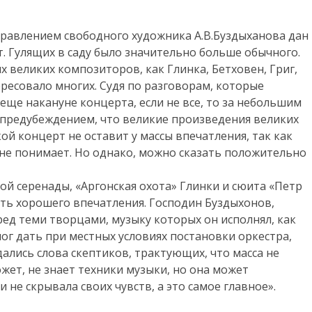
управлением свободного художника А.В.Буздыханова дан
 Гулящих в саду было значительно больше обычного.
 великих композиторов, как Глинка, Бетховен, Григ,
ересовало многих. Судя по разговорам, которые
еще накануне концерта, если не все, то за небольшим
 предубеждением, что великие произведения великих
ой концерт не оставит у массы впечатления, так как
не понимает. Но однако, можно сказать положительно
ой серенады, «Аргонская охота» Глинки и сюита «Петр
ить хорошего впечатления. Господин Буздыхонов,
ред теми творцами, музыку которых он исполнял, как
мог дать при местных условиях постановки оркестра,
вдались слова скептиков, трактующих, что масса не
жет, не знает техники музыки, но она может
 не скрывала своих чувств, а это самое главное».