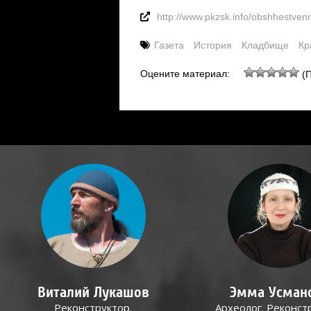
http://www.pkzsk.info/obshhestven
Газета
История
Кладбище
Кр
Оцените материал:
(П
Виталий Лукашов
Эмма Усман
Реконструктор.
Археолог. Реконст