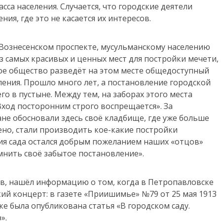
са населения. Случается, что городские деятели
ия, где это не касается их интересов.
 Вознесенском проспекте, мусульманскому населению
з самых красивых и ценных мест для постройки мечети,
кое общество разведёт на этом месте общедоступный
еления. Прошло много лет, а постановление городской
о в пустыне. Между тем, на заборах этого места
ход посторонним строго воспрещается». За
не обосновали здесь своё кладбище, где уже больше
ено, стали производить кое-какие постройки
ния сада остался добрым пожеланием наших «отцов»
омнить своё забытое постановление».
в, нашёл информацию о том, когда в Петропавловске
й концерт: в газете «Приишимье» №79 от 25 мая 1913
ке была опубликована статья «В городском саду.
».