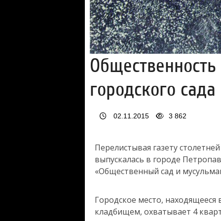
Общественность
городского сада
02.11.2015
3 862
Перелистывая газету столетне
выпускалась в городе Петропав
«Общественный сад и мусульмане
Городское место, находящееся
кладбищем, охватывает 4 кварт