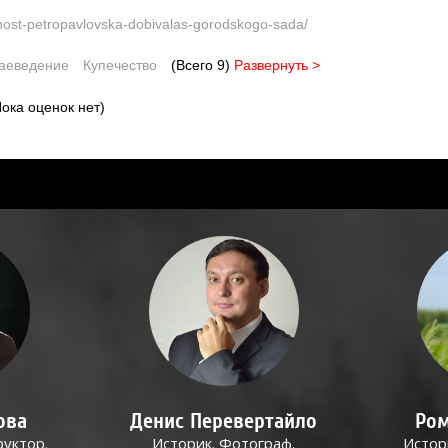
nost-petropavlovska-dobivalas-gorodskogo-sada/
аеведение
Купечество
(Всего 9)
Развернуть >
ока оценок нет)
ова
Денис Перевертайло
Ром
руктор.
Историк. Фотограф.
Истор