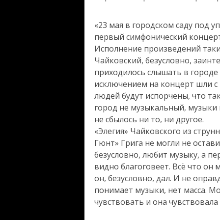
«23 мая в городском саду под 
первый симфонический концерт.
Исполнение произведений таких
Чайковский, безусловно, заинт
приходилось слышать в городе 
исключением на концерт шли с
людей будут испорчены, что так
город не музыкальный, музыки 
не сбылось ни то, ни другое.
«Элегия» Чайковского из струнн
Гюнт» Грига не могли не остав
безусловно, любит музыку, а пе
видно благоговеет. Всё что он 
он, безусловно, дал. И не опра
понимает музыки, нет масса. Мо
чувствовать и она чувствовала и