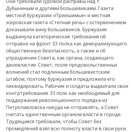
Они требовали суровой расправы над т.
Дубыниным и другими большевиками. Газета
местной буржуазии «Приишимье» и местная
эсеровская газета «Степная речь» с остервенением
доказывали вину большевиков. Буржуазия
выдвинула категорические требования об
отправке на фронт 33 полка как деморализующего
общественную безопасность, а также и об
упразднении Совета, как органа, создающего
двоевластие. Совет, псоле продовольственных
волнений стал подлинным большевистским
штабом, поэтому буржуазия и предложила его
ликвидировать. Рабочие и солдаты выдвигали свои
контртребования: 33 полк как необходимый для
поддержания революционного порядка из
Петропавловска никуда не отправлять, а Совет
считать единственным органом власти в городе.
Трудящиеся требовали, чтобы Совет без
промедлений взял всю полноту власти в свои руки.