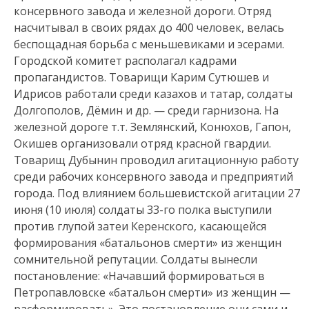
консервного завода и железной дороги. Отряд
насчитывал в своих рядах до 400 человек, велась
беспощадная борьба с меньшевиками и эсерами.
Городской комитет располагал кадрами
пропагандистов. Товарищи Карим Сутюшев и
Идрисов работали среди казахов и татар, солдаты
Долгополов, Дёмин и др. — среди гарнизона. На
железной дороге т.т. Землянский, Конюхов, Гапон,
Окишев организовали отряд красной гвардии.
Товарищ Дубынин проводил агитационную работу
среди рабочих консервного завода и предприятий
города. Под влиянием большевистской агитации 27
июня (10 июля) солдаты 33-го полка выступили
против глупой затеи Керенского, касающейся
формирования «батальонов смерти» из женщин
сомни­тельной репутации. Солдаты вынесли
постановление: «Начавший формироваться в
Петропавловске «батальон смерти» из женщин —
расформировать». Это постановление они сами и