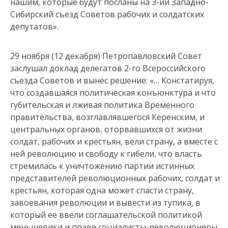
нашим, которые будут посланы на 3-ий Западно-
Сибирский съезд Советов рабочих и солдатских
депутатов».
29 ноября (12 декабря) Петропавловский Совет
заслушал доклад делегатов 2-го Всероссийского
съезда Советов и вынес решение: «… Констатируя,
что создавшаяся политическая конъюнктура и что
губительская и лживая политика Временного
правительства, возглавлявшегося Керенским, и
центральных органов, оторвавшихся от жизни
солдат, рабочих и крестьян, вели страну, а вместе с
ней революцию и свободу к гибели, что власть
стремилась к уничтожению партии истинных
представителей революционных рабочих, солдат и
крестьян, которая одна может спасти страну,
завоевания революции и вывести из тупика, в
который ее ввели соглашательской политикой
меньшевики и праве социалисты-революционеры…