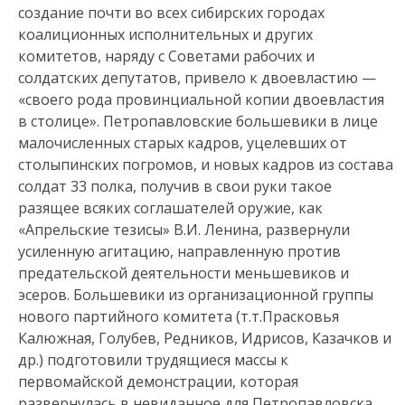
создание почти во всех сибирских городах
коалиционных исполнительных и других
комитетов, наряду с Советами рабочих и
солдатских депутатов, привело к двоевластию —
«своего рода про­винциальной копии двоевластия
в столице». Петропавловские большевики в лице
малочисленных старых кадров, уцелевших от
столыпинских погромов, и новых кадров из состава
солдат 33 полка, получив в свои руки такое
разящее всяких соглашателей оружие, как
«Апрельские тезисы» В.И. Ленина, развернули
усиленную агитацию, направленную против
предатель­ской деятельности меньшевиков и
эсеров. Большевики из органи­зационной группы
нового партийного комитета (т.т.Прасковья
Калюжная, Голубев, Редников, Идрисов, Казачков и
др.) подготовили трудящиеся массы к
первомайской демонстрации, которая
развернулась в невиданное для Петропавловска