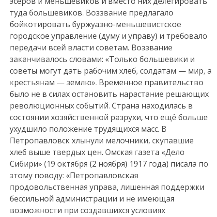
эсеров и меньшевиков и вместо них делегировать
туда большевиков. Воззвание предлагало
бойкотировать буржуазно-меньшевистское
городское управление (думу и управу) и требовало
передачи всей власти советам. Воззвание
заканчивалось словами: «Только большевики и
советы могут дать рабочим хлеб, солдатам — мир, а
крестьянам — землю». Временное правительство
было не в силах остановить нарастание решающих
революционных событий. Страна находилась в
состоянии хозяйственной разрухи, что ещё больше
ухудшило положение трудящихся масс. В
Петропавловск хлынули мелочники, скупавшие
хлеб выше твердых цен. Омская газета «Дело
Сибири» (19 октября (2 ноября) 1917 года) писала по
этому поводу: «Петропавловская
продовольственная управа, лишенная поддержки
бессильной администрации и не имеющая
возможности при создавшихся условиях