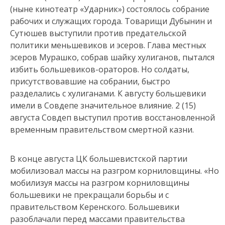
(ныне кинотеатр «Ударник») состоялось собрание
рабочих и служащих города. Товарищи Дубынин и
Сутюшев выступили против предательской
политики меньшевиков и эсеров. Глава местных
эсеров Мурашко, собрав шайку хулиганов, пытался
избить большевиков-ораторов. Но солдаты,
присутствовавшие на собрании, быстро
разделались с хулиганами. К августу большевики
имели в Совдепе значительное влияние. 2 (15)
августа Совдеп выступил против восстановленной
временным правительством смертной казни.
В конце августа ЦК большевистской партии
мобилизовал массы на разгром корниловщины. «Но
мобилизуя массы на разгром корниловщины
большевики не прекращали борьбы и с
правительством Керенского. Большевики
разоблачали перед массами правительства