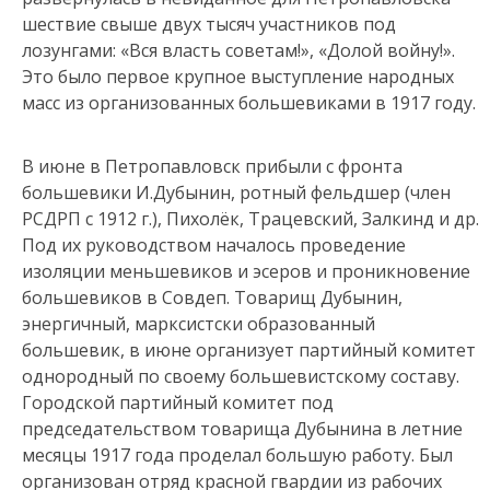
шествие свыше двух тысяч участников под
лозунгами: «Вся власть советам!», «Долой войну!».
Это было первое крупное выступление народных
масс из организованных большевиками в 1917 году.
В июне в Петропавловск прибыли с фронта
большевики И.Дубынин, ротный фельдшер (член
РСДРП с 1912 г.), Пихолёк, Трацевский, Залкинд и др.
Под их руководством началось проведение
изоляции меньшевиков и эсеров и проникновение
большевиков в Совдеп. Товарищ Дубынин,
энергичный, марксистски образованный
большевик, в июне организует партийный комитет
однородный по своему большевистскому составу.
Городской партийный комитет под
председательством товарища Дубынина в летние
месяцы 1917 года проделал большую работу. Был
организован отряд красной гвардии из рабочих