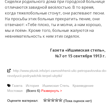
Сиделки родильного дома при городской больнице
отличаются завидной весёлостью. В то время,
когда тяжелобольные стонут, они распевают песни.
На просьбы этих больных прекратить пение, они
отвечают: «Тебе плохо, ты и молчи, а нам хорошо,
мы и поём». Кроме того, больные жалуются на
невнимательность к ним этих сиделок.
Газета «Ишимская степь»,
№7 от 15 сентября 1913 г.
http://www.pkzsk.info/pri-zamoshhenii-ulic-petropavlovska-do-
revolyucii-podryadchik-terpel-ubytki/
Газета
История
Ишимская Степь
Краеведение
Мостовая
(Всего 6)
Развернуть >
Оцените материал:
(Пока оценок нет)