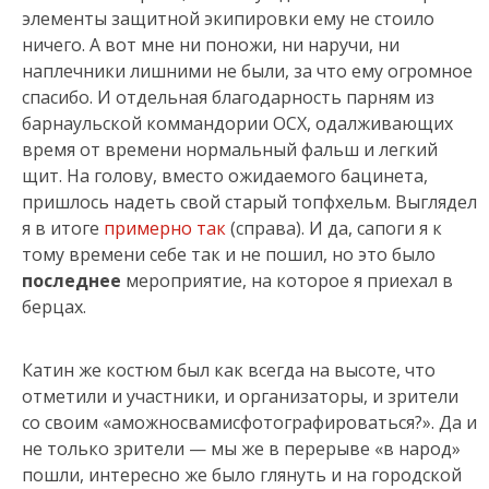
элементы защитной экипировки ему не стоило
ничего. А вот мне ни поножи, ни наручи, ни
наплечники лишними не были, за что ему огромное
спасибо. И отдельная благодарность парням из
барнаульской коммандории ОСХ, одалживающих
время от времени нормальный фальш и легкий
щит. На голову, вместо ожидаемого бацинета,
пришлось надеть свой старый топфхельм. Выглядел
я в итоге
примерно так
(справа). И да, сапоги я к
тому времени себе так и не пошил, но это было
последнее
мероприятие, на которое я приехал в
берцах.
Катин же костюм был как всегда на высоте, что
отметили и участники, и организаторы, и зрители
со своим «аможносвамисфотографироваться?». Да и
не только зрители — мы же в перерыве «в народ»
пошли, интересно же было глянуть и на городской