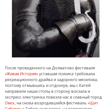
После проведенного на Долматово фестиваля
«Живая История»
уставшая психика требовала
рекреационного драйва и задорного месилова,
поэтому отмывшись и отдохнув, мы с Катей
направили наши стопы в сторону вокзала и
экспресс-электричка повезла нас в славный город
Омск
, на снова возродившийся фестиваль
«Щит
Сибири»
у Тобольских ворот, на территории