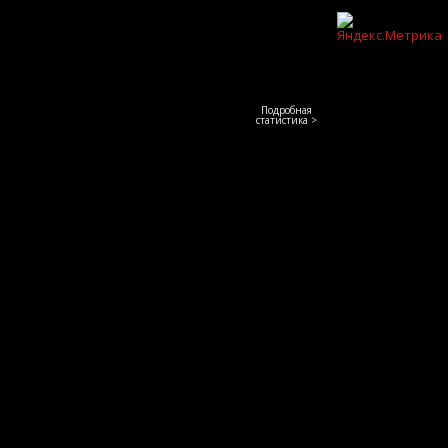
Подробная
статистика >