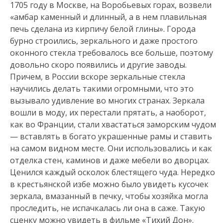
1705 году в Москве, на Воробьевых горах, возвели
«амбар каменный и длинный, а в нем плавильная
печь сделана из кирпичу белой глины». Города
бурно строились, зеркального и даже простого
оконного стекла требовалось все больше, поэтому
довольно скоро появились и другие заводы.
Причем, в России вскоре зеркальные стекла
научились делать такими огромными, что это
вызывало удивление во многих странах. Зеркала
вошли в моду, их перестали прятать, а наоборот,
как во Франции, стали хвастаться заморским чудом
— вставлять в богато украшенные рамы и ставить
на самом видном месте. Они использовались и как
отделка стен, каминов и даже мебели во дворцах.
Ценился каждый осколок блестящего чуда. Нередко
в крестьянской избе можно было увидеть кусочек
зеркала, вмазанный в печку, чтобы хозяйка могла
проследить, не испачкалась ли она в саже. Такую
сценку можно увидеть в фильме «Тихий Дон».