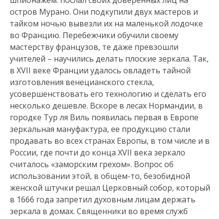
шпионажем: послал своих доверенных лиц на
остров Мурано. Они подкупили двух мастеров и
тайком ночью вывезли их на маленькой лодочке
во Францию. Перебежчики обучили своему
мастерству французов, те даже превзошли
учителей – научились делать плоские зеркала. Так,
в ХVII веке Франции удалось овладеть тайной
изготовления венецианского стекла,
усовершенствовать его технологию и сделать его
несколько дешевле. Вскоре в лесах Нормандии, в
городке Тур ля Виль появилась первая в Европе
зеркальная мануфактура, ее продукцию стали
продавать во всех странах Европы, в том числе и в
России, где почти до конца XVII века зеркало
считалось «заморским грехом». Вопрос об
использовании этой, в общем-то, безобидной
женской штучки решал Церковный собор, который
в 1666 года запретил духовным лицам держать
зеркала в домах. Священники во время служб