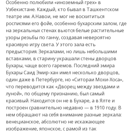
Особенно полюбили «иноземный грех» в
Узбекистане. Каждый, кто бывал в Ташкентском
театре им. А.Навои, не мог не восхититься
росписями его фойе, особенно бухарским залом, где
на зеркальных стенах вьются белые растительные
узоры резьбы по ганчу, создавая невероятно
красивую игру света. У этого зала есть
предыстория. Зеркалами, но лишь небольшими
вставками, в старину украшали стены дворцов
Бухары, чаще всего гаремов. Последний эмира
Бухары Саид Эмир-хан имел несколько дворцов,
один даже в Петербурге, но «Ситораи Мохи-Хоса»,
что переводится как «Дворец между звездами и
луной», по общему признанию, был самый
красивый. Находится он не в Бухаре, а в Ялте и
построен сравнительно недавно — в 1910 году. В
нем обращают на себя внимание разные зеркала:
венецианское, абсолютно не искажающее
изображение, японское, с рамой из так