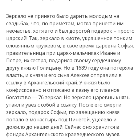
Зеркало не принято было дарить молодым на
свадьбах, что, по приметам, могла принести им
несчастье, хотя это и был дорогой подарок – просто
царский! Так, зеркало в киоте, украшенное тонким
оловянным кружевом, в свое время царевна Софья,
правительница при царях-мальчиках Иване и
Петре, их сестра, подарила своему сердечному
другу князю Голицыну. Но в 1689 году она потеряла
власть, и князя и его сына Алексея отправили в
ссылку в Архангельский край. У князя было
конфисковано и отписано в казну его главное
богатство — 76 зеркал. Но зеркало царевны князь
утаил и увез с собой в ссылку. После его смерти
зеркало, подарок Софьи, по завещанию князя
попало в монастырь под Пинегой, уцелело и
дожило до наших дней. Сейчас оно хранится в
фондах Архангельского краеведческого музея.