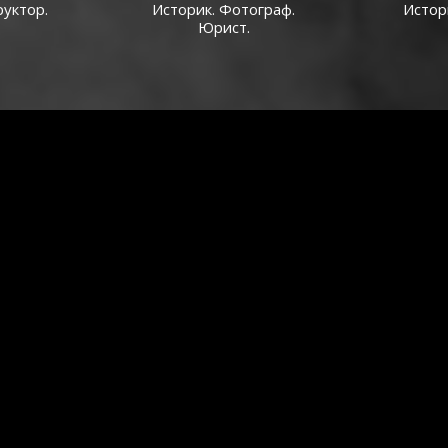
руктор.
Историк. Фотограф.
Истор
Юрист.