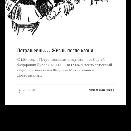
Петрашевцы… Жизнь после казни
С 1854 года в Петропавловске находился поэт Сергей
Федорович Дуров (16.01.1815- 18.12.1869), тесно связанный
судьбою с писателем Федором Михайловичем
Достоевским…
20.12.2016
Антонина Казимирчик