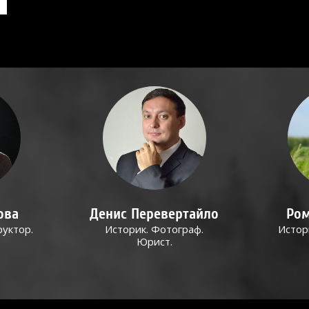
ова
Денис Перевертайло
Ром
руктор.
Историк. Фотограф.
Истор
Юрист.