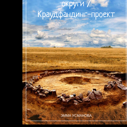
округи /
Краудфандинг-проект
ЭММА УСМАНОВА