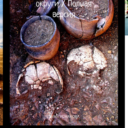
округи / Полная
версия
ЭММА УСМАНОВА